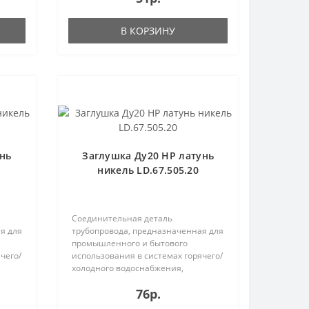
В КОРЗИНУ
унь
Заглушка Ду20 НР латунь
никель LD.67.505.20
Соединительная деталь
я для
трубопровода, предназначенная для
промышленного и бытового
чего/
использования в системах горячего/
холодного водоснабжения,
отопления..
76р.