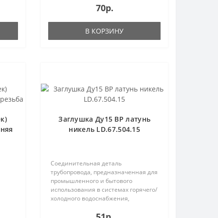
70р.
В КОРЗИНУ
к)
Заглушка Ду15 ВР латунь
нняя
никель LD.67.504.15
Соединительная деталь
трубопровода, предназначенная для
промышленного и бытового
использования в системах горячего/
холодного водоснабжения,
отопления..
51р.