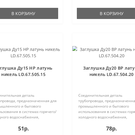
В КОРЗИНУ
В КОРЗИНУ
глушка Ду15 НР латунь
Заглушка Ду20 ВР лат
никель LD.67.505.15
никель LD.67.504.20
инительная деталь
Соединительная деталь
опровода, предназначенная для
трубопровода, предназначенна
ышленного и бытового
промышленного и бытового
ьзования в системах горячего/
использования в системах горя
дного водоснабжения,
холодного водоснабжения,
ения..
отопления..
51р.
78р.