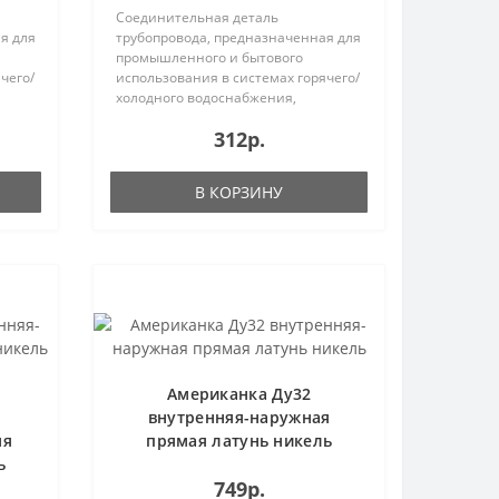
Соединительная деталь
я для
трубопровода, предназначенная для
промышленного и бытового
чего/
использования в системах горячего/
холодного водоснабжения,
отопления..
312р.
В КОРЗИНУ
Американка Ду32
внутренняя-наружная
яя
прямая латунь никель
ь
749р.