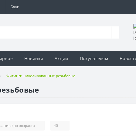
а
Блог
ярное
Новинки
Акции
Покупателям
Новост
Фитинги никелированные резьбовые
резьбовые