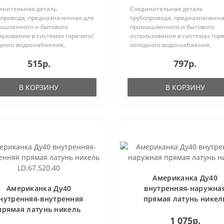
инительная деталь
Соединительная деталь
опровода, предназначенная для
трубопровода, предназначенна
ышленного и бытового
промышленного и бытового
ьзования в системах горячего/
использования в системах горя
дного водоснабжения,
холодного водоснабжения,
ения..
отопления..
515р.
797р.
В КОРЗИНУ
В КОРЗИНУ
Американка Ду40
Американка Ду40
внутренняя-наружна
нутренняя-внутренняя
прямая латунь никел
прямая латунь никель
1 075р.
LD.67.520.40