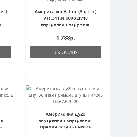
ек)
Американка Valtec (Валтек)
VTr.341.N.0008 Ду40
я
внутренняя-наружная
прямая
1 788р.
В КОРЗИНУ
Американка Ду20
яя
внутренняя-внутренняя
ь
прямая латунь никель
LD.67.520.20