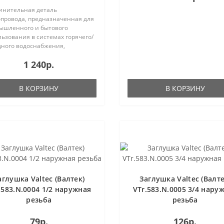
инительная деталь
опровода, предназначенная для
ышленного и бытового
ьзования в системах горячего/
дного водоснабжения,
ения..
1 240р.
В КОРЗИНУ
В КОРЗИНУ
аглушка Valtec (Валтек)
Заглушка Valtec (Валте
.583.N.0004 1/2 наружная
VTr.583.N.0005 3/4 нару
резьба
резьба
79р.
126р.