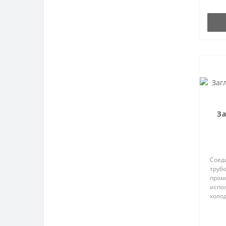
За
Соед
труб
пром
испол
холо
отопл