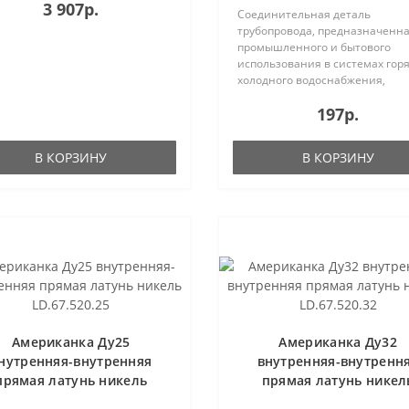
3 907р.
Соединительная деталь
трубопровода, предназначенна
промышленного и бытового
использования в системах горя
холодного водоснабжения,
отопления..
197р.
В КОРЗИНУ
В КОРЗИНУ
Американка Ду25
Американка Ду32
нутренняя-внутренняя
внутренняя-внутренн
прямая латунь никель
прямая латунь никел
LD.67.520.25
LD.67.520.32