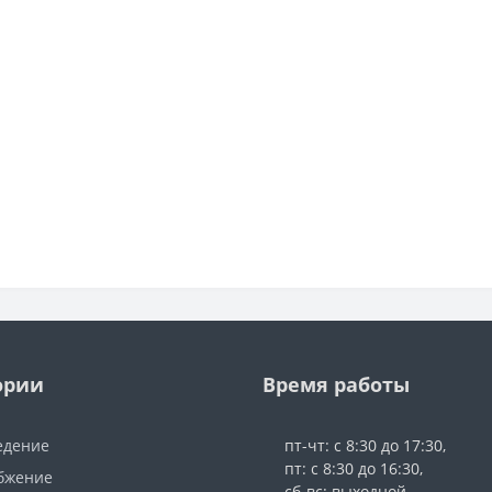
ории
Время работы
едение
пт-чт: с 8:30 до 17:30,
пт: с 8:30 до 16:30,
бжение
сб-вс: выходной,