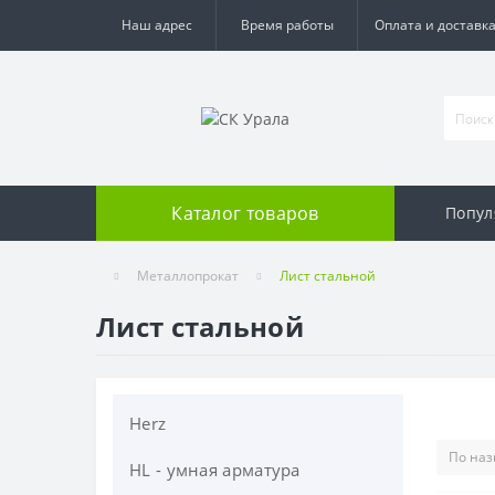
Наш адрес
Время работы
Оплата и доставк
Каталог товаров
Попул
Металлопрокат
Лист стальной
Лист стальной
Herz
HL - умная арматура
Запорная арматура Herz