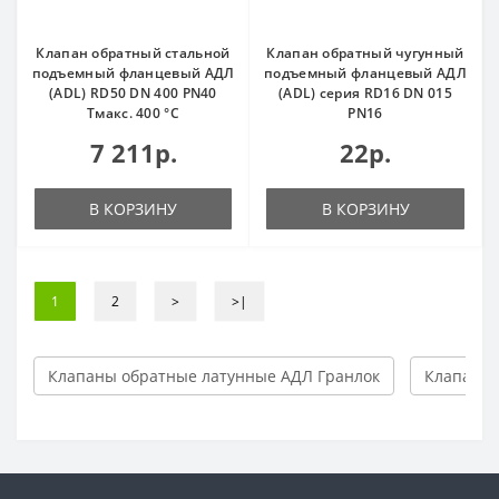
Клапан обратный стальной
Клапан обратный чугунный
подъемный фланцевый АДЛ
подъемный фланцевый АДЛ
(ADL) RD50 DN 400 PN40
(ADL) серия RD16 DN 015
Тмакс. 400 °С
PN16
7 211р.
22р.
В КОРЗИНУ
В КОРЗИНУ
1
2
>
>|
Клапаны обратные латунные АДЛ Гранлок
Клапаны 