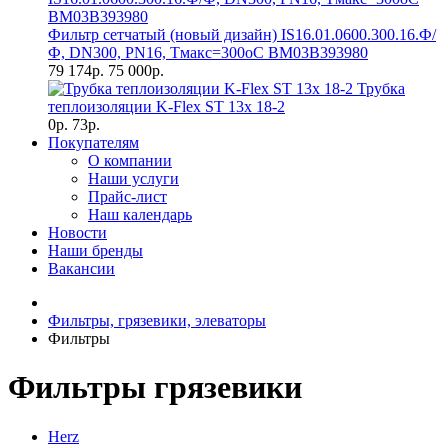
Фильтр сетчатый (новый дизайн) IS16.01.0600.300.16.Ф/
Ф, DN300, РN16, Тмакс=300оС BM03B393980
79 174р.
75 000р.
Трубка
теплоизоляции K-Flex ST 13х 18-2
0р.
73р.
Покупателям
О компании
Наши услуги
Прайс-лист
Наш календарь
Новости
Наши бренды
Вакансии
Фильтры, грязевики, элеваторы
Фильтры
Фильтры грязевики
Herz