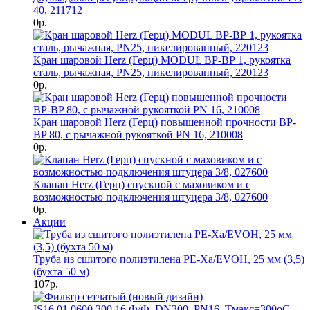
40, 211712
0р.
Кран шаровой Herz (Герц) MODUL ВР-ВР 1, рукоятка
сталь, рычажная, PN25, никелированный, 220123
0р.
Кран шаровой Herz (Герц) повышенной прочности BP-
BP 80, с рычажной рукояткой PN 16, 210008
0р.
Клапан Herz (Герц) спускной с маховиком и с
возможностью подключения штуцера 3/8, 027600
0р.
Акции
Труба из сшитого полиэтилена PE-Xa/EVOH, 25 мм (3,5)
(бухта 50 м)
107р.