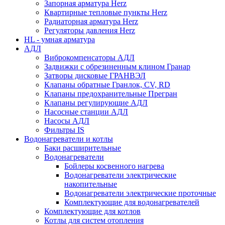
Запорная арматура Herz
Квартирные тепловые пункты Herz
Радиаторная арматура Herz
Регуляторы давления Herz
HL - умная арматура
АДЛ
Виброкомпенсаторы АДЛ
Задвижки с обрезиненным клином Гранар
Затворы дисковые ГРАНВЭЛ
Клапаны обратные Гранлок, CV, RD
Клапаны предохранительные Прегран
Клапаны регулирующие АДЛ
Насосные станции АДЛ
Насосы АДЛ
Фильтры IS
Водонагреватели и котлы
Баки расширительные
Водонагреватели
Бойлеры косвенного нагрева
Водонагреватели электрические
накопительные
Водонагреватели электрические проточные
Комплектующие для водонагревателей
Комплектующие для котлов
Котлы для систем отопления