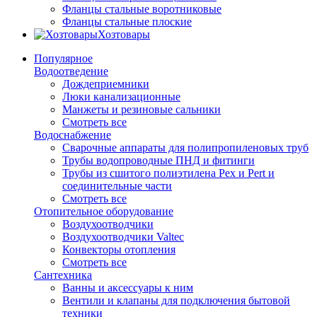
Фланцы стальные воротниковые
Фланцы стальные плоские
Хозтовары
Популярное
Водоотведение
Дождеприемники
Люки канализационные
Манжеты и резиновые сальники
Смотреть все
Водоснабжение
Сварочные аппараты для полипропиленовых труб
Трубы водопроводные ПНД и фитинги
Трубы из сшитого полиэтилена Pex и Pert и
соединительные части
Смотреть все
Отопительное оборудование
Воздухоотводчики
Воздухоотводчики Valtec
Конвекторы отопления
Смотреть все
Сантехника
Ванны и аксессуары к ним
Вентили и клапаны для подключения бытовой
техники