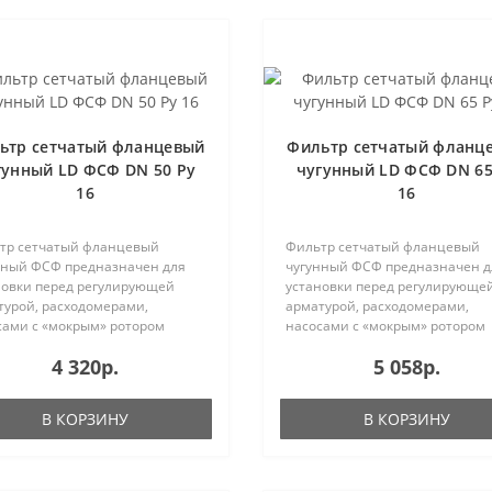
ьтр сетчатый фланцевый
Фильтр сетчатый фланц
гунный LD ФСФ DN 50 Ру
чугунный LD ФСФ DN 65
16
16
тр сетчатый фланцевый
Фильтр сетчатый фланцевый
нный ФСФ предназначен для
чугунный ФСФ предназначен д
новки перед регулирующей
установки перед регулирующе
турой, расходомерами,
арматурой, расходомерами,
сами с «мокрым» ротором
насосами с «мокрым» ротором
родвиг..
электродвиг..
4 320р.
5 058р.
В КОРЗИНУ
В КОРЗИНУ