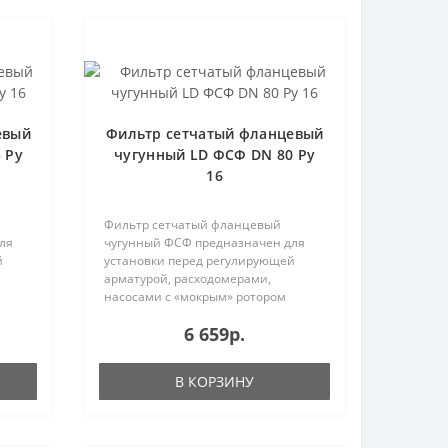
евый
Фильтр сетчатый фланцевый
 Ру
чугунный LD ФСФ DN 80 Ру
16
Фильтр сетчатый фланцевый
ля
чугунный ФСФ предназначен для
й
установки перед регулирующей
арматурой, расходомерами,
насосами с «мокрым» ротором
электродвиг..
6 659р.
В КОРЗИНУ