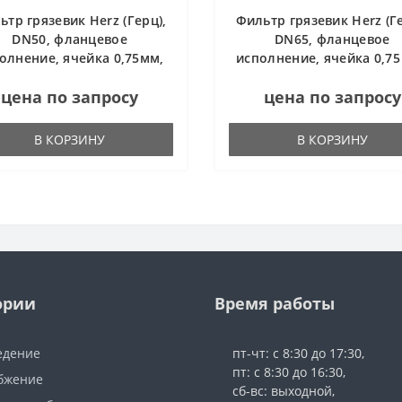
ьтр грязевик Herz (Герц),
Фильтр грязевик Herz (Ге
DN50, фланцевое
DN65, фланцевое
олнение, ячейка 0,75мм,
исполнение, ячейка 0,75
411184
4411181
цена по запросу
цена по запросу
В КОРЗИНУ
В КОРЗИНУ
ории
Время работы
едение
пт-чт: с 8:30 до 17:30,
пт: с 8:30 до 16:30,
бжение
сб-вс: выходной,