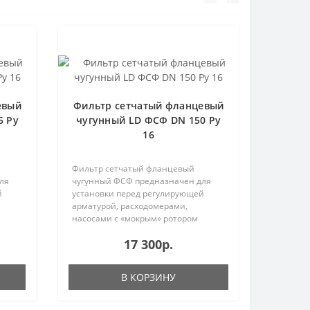
евый
Фильтр сетчатый фланцевый
5 Ру
чугунный LD ФСФ DN 150 Ру
16
Фильтр сетчатый фланцевый
ля
чугунный ФСФ предназначен для
й
установки перед регулирующей
арматурой, расходомерами,
насосами с «мокрым» ротором
электродвиг..
17 300р.
В КОРЗИНУ