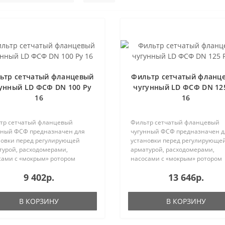
ьтр сетчатый фланцевый
Фильтр сетчатый фланц
унный LD ФСФ DN 100 Ру
чугунный LD ФСФ DN 12
16
16
тр сетчатый фланцевый
Фильтр сетчатый фланцевый
нный ФСФ предназначен для
чугунный ФСФ предназначен д
новки перед регулирующей
установки перед регулирующе
турой, расходомерами,
арматурой, расходомерами,
сами с «мокрым» ротором
насосами с «мокрым» ротором
родвиг..
электродвиг..
9 402р.
13 646р.
В КОРЗИНУ
В КОРЗИНУ