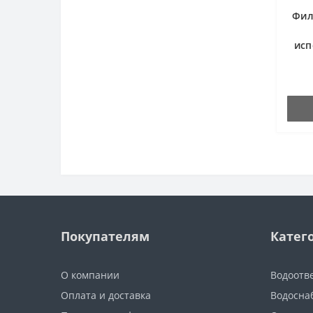
Фланцы стальные
Фил
воротниковые
исп
Фланцы стальные плоские
Покупателям
Катег
О компании
Водоотв
Оплата и доставка
Водосна