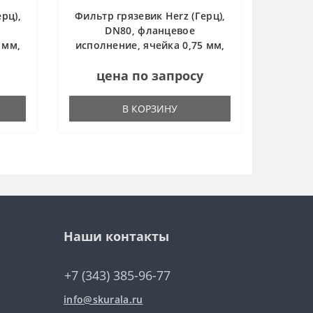
рц),
Фильтр грязевик Herz (Герц),
DN80, фланцевое
 мм,
исполнение, ячейка 0,75 мм,
4411182
цена по запросу
В КОРЗИНУ
Наши контакты
+7 (343) 385-96-77
info@skurala.ru