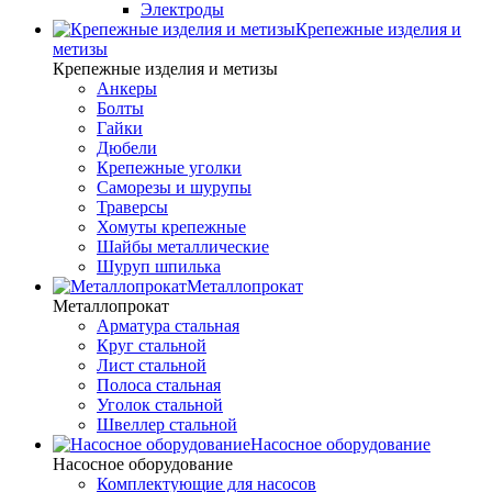
Электроды
Крепежные изделия и
метизы
Крепежные изделия и метизы
Анкеры
Болты
Гайки
Дюбели
Крепежные уголки
Саморезы и шурупы
Траверсы
Хомуты крепежные
Шайбы металлические
Шуруп шпилька
Металлопрокат
Металлопрокат
Арматура стальная
Круг стальной
Лист стальной
Полоса стальная
Уголок стальной
Швеллер стальной
Насосное оборудование
Насосное оборудование
Комплектующие для насосов