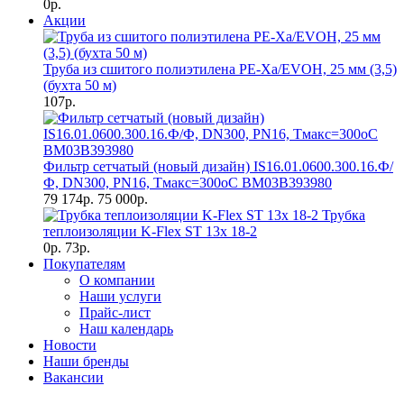
0р.
Акции
Труба из сшитого полиэтилена PE-Xa/EVOH, 25 мм (3,5)
(бухта 50 м)
107р.
Фильтр сетчатый (новый дизайн) IS16.01.0600.300.16.Ф/
Ф, DN300, РN16, Тмакс=300оС BM03B393980
79 174р.
75 000р.
Трубка
теплоизоляции K-Flex ST 13х 18-2
0р.
73р.
Покупателям
О компании
Наши услуги
Прайс-лист
Наш календарь
Новости
Наши бренды
Вакансии