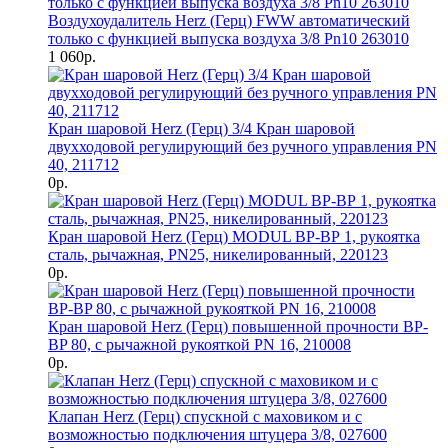
Воздухоудалитель Herz (Герц) FWW автоматический
только с функцией выпуска воздуха 3/8 Pn10 263010
1 060р.
Кран шаровой Herz (Герц) 3/4 Кран шаровой
двухходовой регулирующий без ручного управления PN
40, 211712
0р.
Кран шаровой Herz (Герц) MODUL ВР-ВР 1, рукоятка
сталь, рычажная, PN25, никелированный, 220123
0р.
Кран шаровой Herz (Герц) повышенной прочности BP-
BP 80, с рычажной рукояткой PN 16, 210008
0р.
Клапан Herz (Герц) спускной с маховиком и с
возможностью подключения штуцера 3/8, 027600