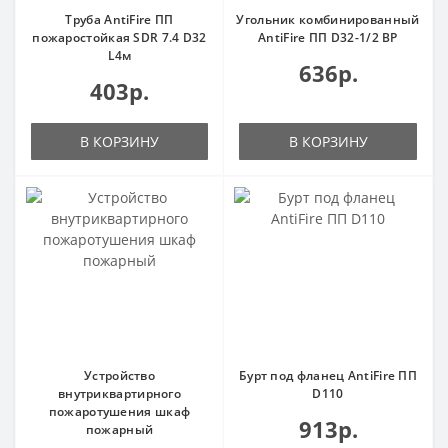
Труба AntiFire ПП
Угольник комбинированный
пожаростойкая SDR 7.4 D32
AntiFire ПП D32-1/2 ВР
L4м
636р.
403р.
В КОРЗИНУ
В КОРЗИНУ
Устройство
Бурт под фланец AntiFire ПП
внутриквартирного
D110
пожаротушения шкаф
913р.
пожарный