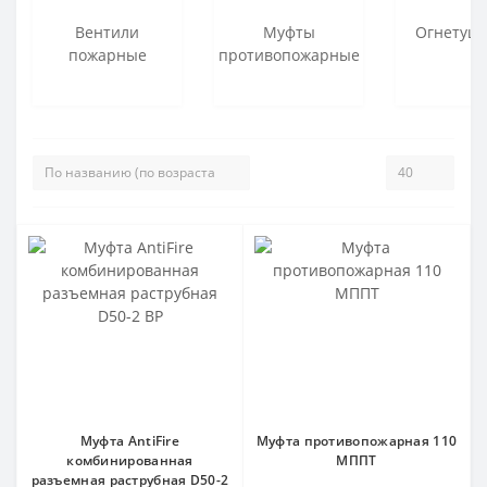
Вентили
Муфты
Огнетуш
пожарные
противопожарные
Муфта AntiFire
Муфта противопожарная 110
комбинированная
МППТ
разъемная раструбная D50-2