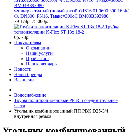
Фильтр сетчатый (новый дизайн) IS16.01.0600.300.16.Ф/
Ф, DN300, РN16, Тмакс=300оС BM03B393980
79 174р.
75 000р.
Трубка
теплоизоляции K-Flex ST 13х 18-2
0р.
73р.
Покупателям
О компании
Наши услуги
Прайс-лист
Наш календарь
Новости
Наши бренды
Вакансии
Водоснабжение
Трубы полипропиленовые PP-R и соединительные
части
Угольник комбинированный ПП РВК D25-3/4
внутренняя резьба
Угольник комбинированный