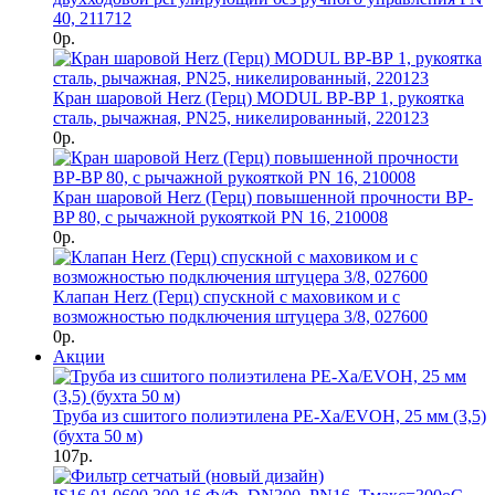
40, 211712
0р.
Кран шаровой Herz (Герц) MODUL ВР-ВР 1, рукоятка
сталь, рычажная, PN25, никелированный, 220123
0р.
Кран шаровой Herz (Герц) повышенной прочности BP-
BP 80, с рычажной рукояткой PN 16, 210008
0р.
Клапан Herz (Герц) спускной с маховиком и с
возможностью подключения штуцера 3/8, 027600
0р.
Акции
Труба из сшитого полиэтилена PE-Xa/EVOH, 25 мм (3,5)
(бухта 50 м)
107р.