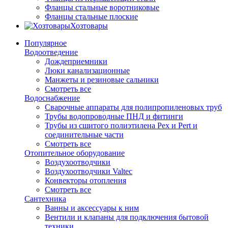
Фланцы стальные воротниковые
Фланцы стальные плоские
Хозтовары
Популярное
Водоотведение
Дождеприемники
Люки канализационные
Манжеты и резиновые сальники
Смотреть все
Водоснабжение
Сварочные аппараты для полипропиленовых труб
Трубы водопроводные ПНД и фитинги
Трубы из сшитого полиэтилена Pex и Pert и
соединительные части
Смотреть все
Отопительное оборудование
Воздухоотводчики
Воздухоотводчики Valtec
Конвекторы отопления
Смотреть все
Сантехника
Ванны и аксессуары к ним
Вентили и клапаны для подключения бытовой
техники