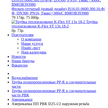
Фильтр сетчатый (новый дизайн) IS16.01.0600.300.16.Ф/
Ф, DN300, РN16, Тмакс=300оС BM03B393980
79 174р.
75 000р.
Трубка
теплоизоляции K-Flex ST 13х 18-2
0р.
73р.
Покупателям
О компании
Наши услуги
Прайс-лист
Наш календарь
Новости
Наши бренды
Вакансии
Водоснабжение
Трубы полипропиленовые PP-R и соединительные
части
Трубы полипропиленовые PP-R и соединительные
части РВК
Американки
Американка ПП РВК D25-1/2 наружная резьба