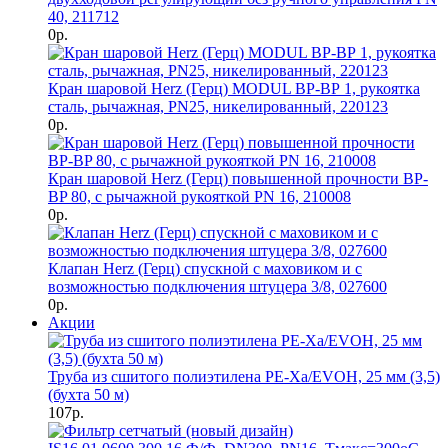
40, 211712
0р.
Кран шаровой Herz (Герц) MODUL ВР-ВР 1, рукоятка
сталь, рычажная, PN25, никелированный, 220123
0р.
Кран шаровой Herz (Герц) повышенной прочности BP-
BP 80, с рычажной рукояткой PN 16, 210008
0р.
Клапан Herz (Герц) спускной с маховиком и с
возможностью подключения штуцера 3/8, 027600
0р.
Акции
Труба из сшитого полиэтилена PE-Xa/EVOH, 25 мм (3,5)
(бухта 50 м)
107р.