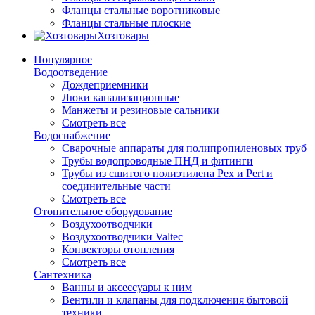
Фланцы стальные воротниковые
Фланцы стальные плоские
Хозтовары
Популярное
Водоотведение
Дождеприемники
Люки канализационные
Манжеты и резиновые сальники
Смотреть все
Водоснабжение
Сварочные аппараты для полипропиленовых труб
Трубы водопроводные ПНД и фитинги
Трубы из сшитого полиэтилена Pex и Pert и
соединительные части
Смотреть все
Отопительное оборудование
Воздухоотводчики
Воздухоотводчики Valtec
Конвекторы отопления
Смотреть все
Сантехника
Ванны и аксессуары к ним
Вентили и клапаны для подключения бытовой
техники