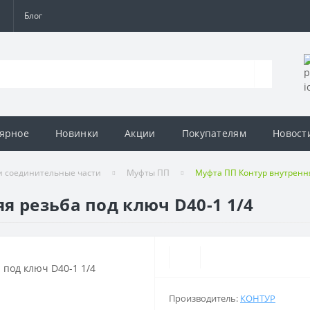
а
Блог
ярное
Новинки
Акции
Покупателям
Новост
и соединительные части
Муфты ПП
Муфта ПП Контур внутрення
я резьба под ключ D40-1 1/4
Производитель:
КОНТУР