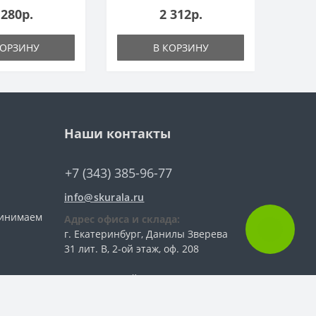
 280р.
2 312р.
КОРЗИНУ
В КОРЗИНУ
Наши контакты
+7 (343) 385-96-77
info@skurala.ru
ринимаем
Адрес офиса и склада:
г. Екатеринбург, Данилы Зверева
31 лит. В, 2-ой этаж, оф. 208
ООО Торговый Дом
«Сантехническая Компания
Урала»