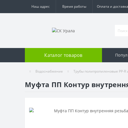
Наш адрес
Время работы
Оплата и доставк
Каталог товаров
Попул
Водоснабжение
Трубы полипропиленовые PP-R 
Муфта ПП Контур внутрення