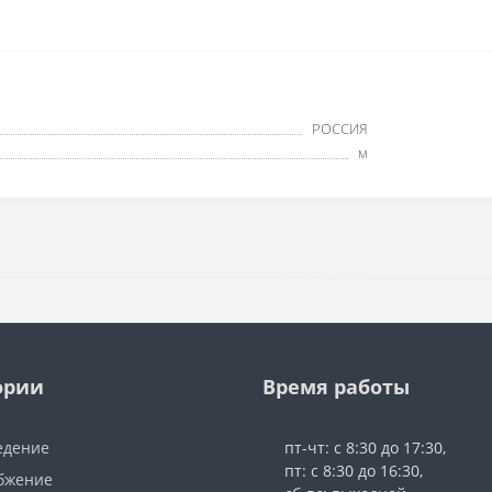
РОССИЯ
м
ории
Время работы
едение
пт-чт: с 8:30 до 17:30,
пт: с 8:30 до 16:30,
бжение