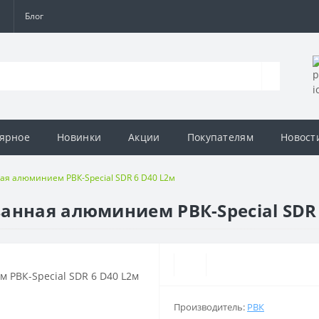
а
Блог
ярное
Новинки
Акции
Покупателям
Новост
ая алюминием РВК-Special SDR 6 D40 L2м
анная алюминием РВК-Special SDR 
Производитель:
РВК