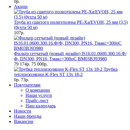
0р.
Акции
Труба из сшитого полиэтилена PE-Xa/EVOH, 25 мм (3,5)
(бухта 50 м)
107р.
Фильтр сетчатый (новый дизайн) IS16.01.0600.300.16.Ф/
Ф, DN300, РN16, Тмакс=300оС BM03B393980
79 174р.
75 000р.
Трубка
теплоизоляции K-Flex ST 13х 18-2
0р.
73р.
Покупателям
О компании
Наши услуги
Прайс-лист
Наш календарь
Новости
Наши бренды
Вакансии