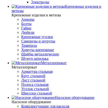
Электроды
Крепежные изделия и
метизы
Крепежные изделия и метизы
Анкеры
Болты
Гайки
Дюбели
Крепежные уголки
Саморезы и шурупы
Траверсы
Хомуты крепежные
Шайбы металлические
Шуруп шпилька
Металлопрокат
Металлопрокат
Арматура стальная
Круг стальной
Лист стальной
Полоса стальная
Уголок стальной
Швеллер стальной
Насосное оборудование
Насосное оборудование
Комплектующие для насосов