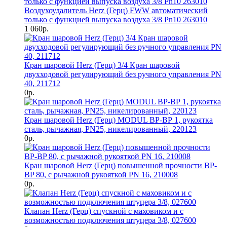
Воздухоудалитель Herz (Герц) FWW автоматический
только с функцией выпуска воздуха 3/8 Pn10 263010
1 060р.
Кран шаровой Herz (Герц) 3/4 Кран шаровой
двухходовой регулирующий без ручного управления PN
40, 211712
0р.
Кран шаровой Herz (Герц) MODUL ВР-ВР 1, рукоятка
сталь, рычажная, PN25, никелированный, 220123
0р.
Кран шаровой Herz (Герц) повышенной прочности BP-
BP 80, с рычажной рукояткой PN 16, 210008
0р.
Клапан Herz (Герц) спускной с маховиком и с
возможностью подключения штуцера 3/8, 027600