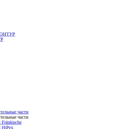
 КОНТУР
УР
ительные части
ительные части
 Fränkische
и HiPex