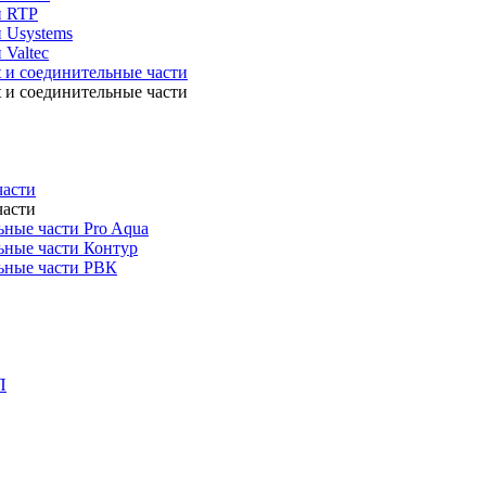
и RTP
 Usystems
 Valtec
t и соединительные части
t и соединительные части
части
части
ные части Pro Aqua
ьные части Контур
ьные части РВК
П