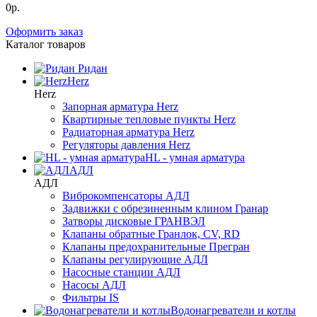
0р.
Оформить заказ
Каталог товаров
Ридан
Herz
Herz
Запорная арматура Herz
Квартирные тепловые пункты Herz
Радиаторная арматура Herz
Регуляторы давления Herz
HL - умная арматура
АДЛ
АДЛ
Виброкомпенсаторы АДЛ
Задвижки с обрезиненным клином Гранар
Затворы дисковые ГРАНВЭЛ
Клапаны обратные Гранлок, CV, RD
Клапаны предохранительные Прегран
Клапаны регулирующие АДЛ
Насосные станции АДЛ
Насосы АДЛ
Фильтры IS
Водонагреватели и котлы