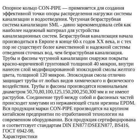
Опорное кольцо CON-PIPE — применяется для создания
эффективной точки опоры распределения нагрузки системы
канализации и водоотведения. Чугунная безраструбная
система канализации SML - давно зарекомендовала себя как
наиболее надежный материал для устройства
канализационных систем. Безраструбная канализация начала
производиться в Европе в конце 60-х годов XX века, и с тех
пор не существует более качественной и надежной системы
отведения сточных вод, чем безраструбная канализация.
Трубы и фасоны чугунной канализации снаружи покрыты
красно-коричневой грунтовкой толщиной 40 микрон, внутри
нанесен слой модифицированной эпоксидной смолы желтого
цвета, толщиной 120 микрон. Эпоксидная смола отлично
защищает трубы от любых видов химического и физического
воздействия. Трубы и фасоны производятся номинальным
диаметром 50,70,80,100,125,150,200,250,300 мм и не имеют
раструбов. Соединение труб между собой и фасонных частей
происходит хомутами из нержавеющей стали ирезины EPDM.
Вся продукция марки CON-PIPE производятся на крупном
китайском предприятии по отработанной технологии на
современном оборудовании. Вся продукция сертифицирована
и соответтсвует стандартам DIN EN877/DSEEN877, BS416,
ГОСТ 6942-98.
Характеристики