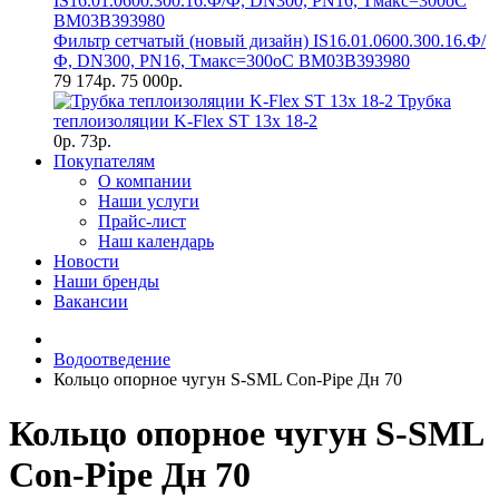
Фильтр сетчатый (новый дизайн) IS16.01.0600.300.16.Ф/
Ф, DN300, РN16, Тмакс=300оС BM03B393980
79 174р.
75 000р.
Трубка
теплоизоляции K-Flex ST 13х 18-2
0р.
73р.
Покупателям
О компании
Наши услуги
Прайс-лист
Наш календарь
Новости
Наши бренды
Вакансии
Водоотведение
Кольцо опорное чугун S-SML Con-Pipe Дн 70
Кольцо опорное чугун S-SML
Con-Pipe Дн 70