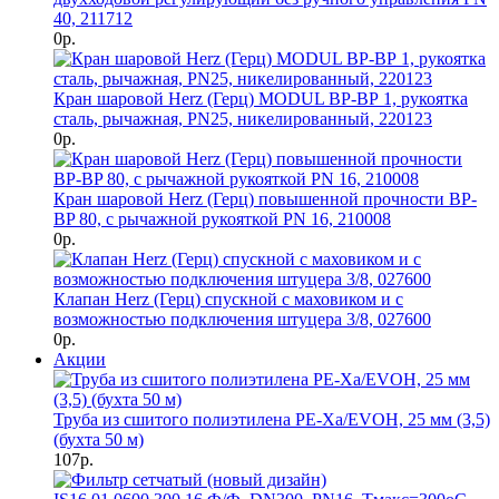
40, 211712
0р.
Кран шаровой Herz (Герц) MODUL ВР-ВР 1, рукоятка
сталь, рычажная, PN25, никелированный, 220123
0р.
Кран шаровой Herz (Герц) повышенной прочности BP-
BP 80, с рычажной рукояткой PN 16, 210008
0р.
Клапан Herz (Герц) спускной с маховиком и с
возможностью подключения штуцера 3/8, 027600
0р.
Акции
Труба из сшитого полиэтилена PE-Xa/EVOH, 25 мм (3,5)
(бухта 50 м)
107р.