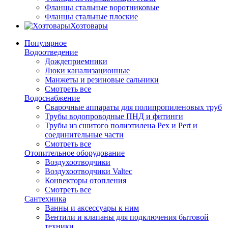
Фланцы стальные воротниковые
Фланцы стальные плоские
Хозтовары
Популярное
Водоотведение
Дождеприемники
Люки канализационные
Манжеты и резиновые сальники
Смотреть все
Водоснабжение
Сварочные аппараты для полипропиленовых труб
Трубы водопроводные ПНД и фитинги
Трубы из сшитого полиэтилена Pex и Pert и
соединительные части
Смотреть все
Отопительное оборудование
Воздухоотводчики
Воздухоотводчики Valtec
Конвекторы отопления
Смотреть все
Сантехника
Ванны и аксессуары к ним
Вентили и клапаны для подключения бытовой
техники