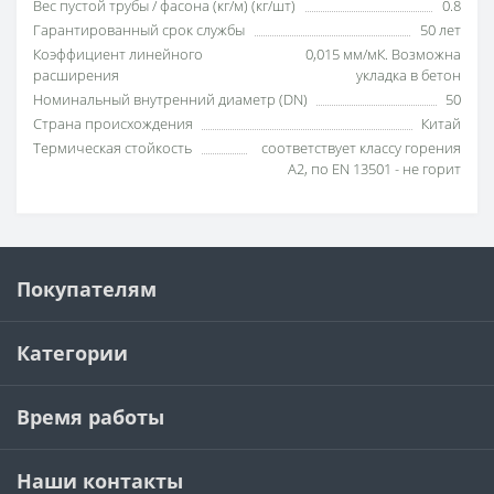
Вес пустой трубы / фасона (кг/м) (кг/шт)
0.8
Гарантированный срок службы
50 лет
Коэффициент линейного
0,015 мм/мК. Возможна
расширения
укладка в бетон
Номинальный внутренний диаметр (DN)
50
Страна происхождения
Китай
Термическая стойкость
соответствует классу горения
А2, по EN 13501 - не горит
Покупателям
Категории
Время работы
Наши контакты