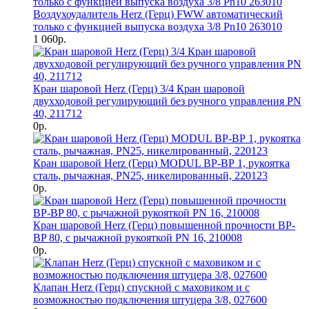
Воздухоудалитель Herz (Герц) FWW автоматический
только с функцией выпуска воздуха 3/8 Pn10 263010
1 060р.
Кран шаровой Herz (Герц) 3/4 Кран шаровой
двухходовой регулирующий без ручного управления PN
40, 211712
0р.
Кран шаровой Herz (Герц) MODUL ВР-ВР 1, рукоятка
сталь, рычажная, PN25, никелированный, 220123
0р.
Кран шаровой Herz (Герц) повышенной прочности BP-
BP 80, с рычажной рукояткой PN 16, 210008
0р.
Клапан Herz (Герц) спускной с маховиком и с
возможностью подключения штуцера 3/8, 027600