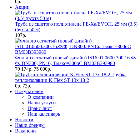
0р.
Акции
Труба из сшитого полиэтилена PE-Xa/EVOH, 25 мм (3,5)
(бухта 50 м)
107р.
Фильтр сетчатый (новый дизайн) IS16.01.0600.300.16.Ф/
Ф, DN300, РN16, Тмакс=300оС BM03B393980
79 174р.
75 000р.
Трубка
теплоизоляции K-Flex ST 13х 18-2
0р.
73р.
Покупателям
О компании
Наши услуги
Прайс-лист
Наш календарь
Новости
Наши бренды
Вакансии