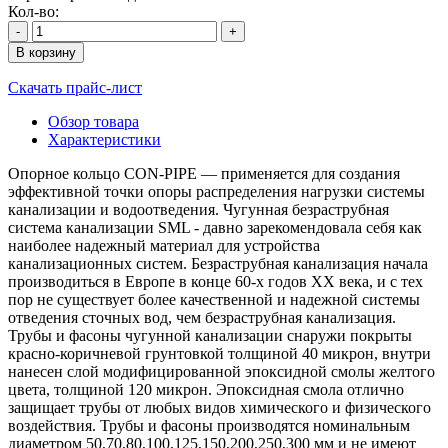
Кол-во:
-
+
В корзину
Скачать прайс-лист
Обзор товара
Характеристики
Опорное кольцо CON-PIPE — применяется для создания
эффективной точки опоры распределения нагрузки системы
канализации и водоотведения. Чугунная безраструбная
система канализации SML - давно зарекомендовала себя как
наиболее надежный материал для устройства
канализационных систем. Безраструбная канализация начала
производиться в Европе в конце 60-х годов XX века, и с тех
пор не существует более качественной и надежной системы
отведения сточных вод, чем безраструбная канализация.
Трубы и фасоны чугунной канализации снаружи покрыты
красно-коричневой грунтовкой толщиной 40 микрон, внутри
нанесен слой модифицированной эпоксидной смолы желтого
цвета, толщиной 120 микрон. Эпоксидная смола отлично
защищает трубы от любых видов химического и физического
воздействия. Трубы и фасоны производятся номинальным
диаметром 50,70,80,100,125,150,200,250,300 мм и не имеют