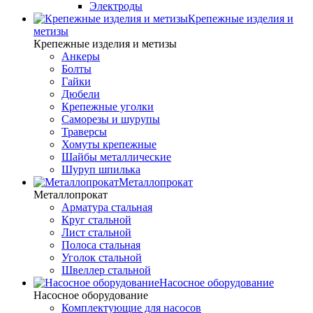
Электроды
Крепежные изделия и
метизы
Крепежные изделия и метизы
Анкеры
Болты
Гайки
Дюбели
Крепежные уголки
Саморезы и шурупы
Траверсы
Хомуты крепежные
Шайбы металлические
Шуруп шпилька
Металлопрокат
Металлопрокат
Арматура стальная
Круг стальной
Лист стальной
Полоса стальная
Уголок стальной
Швеллер стальной
Насосное оборудование
Насосное оборудование
Комплектующие для насосов