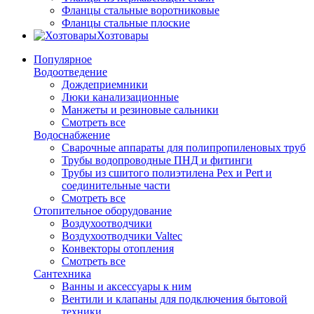
Фланцы стальные воротниковые
Фланцы стальные плоские
Хозтовары
Популярное
Водоотведение
Дождеприемники
Люки канализационные
Манжеты и резиновые сальники
Смотреть все
Водоснабжение
Сварочные аппараты для полипропиленовых труб
Трубы водопроводные ПНД и фитинги
Трубы из сшитого полиэтилена Pex и Pert и
соединительные части
Смотреть все
Отопительное оборудование
Воздухоотводчики
Воздухоотводчики Valtec
Конвекторы отопления
Смотреть все
Сантехника
Ванны и аксессуары к ним
Вентили и клапаны для подключения бытовой
техники