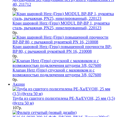
40, 211712
0р.
Кран шаровой Herz (Герц) MODUL ВР-ВР 1, рукоятка
сталь, рычажная, PN25, никелированный, 220123
0р.
Кран шаровой Herz (Герц) повышенной прочности BP-
BP 80, с рычажной рукояткой PN 16, 210008
0р.
Клапан Herz (Герц) спускной с маховиком и с
возможностью подключения штуцера 3/8, 027600
0р.
Акции
Труба из сшитого полиэтилена PE-Xa/EVOH, 25 мм (3,5)
(бухта 50 м)
107р.