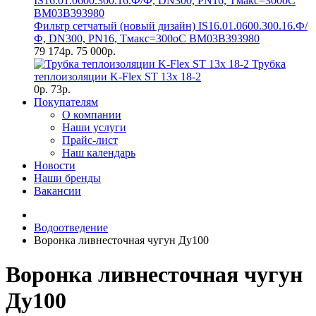
Фильтр сетчатый (новый дизайн) IS16.01.0600.300.16.Ф/
Ф, DN300, РN16, Тмакс=300оС BM03B393980
79 174р.
75 000р.
Трубка
теплоизоляции K-Flex ST 13х 18-2
0р.
73р.
Покупателям
О компании
Наши услуги
Прайс-лист
Наш календарь
Новости
Наши бренды
Вакансии
Водоотведение
Воронка ливнесточная чугун Ду100
Воронка ливнесточная чугун
Ду100