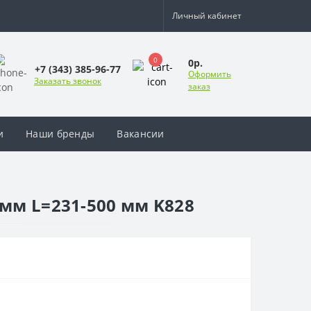
Личный кабинет
0
0р.
+7 (343) 385-96-77
Оформить
Заказать звонок
заказ
и
Наши бренды
Вакансии
мм L=231-500 мм K828