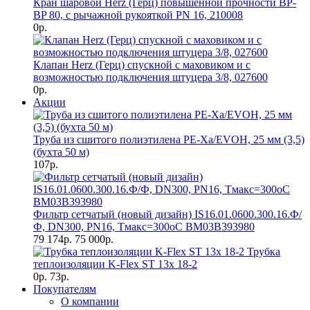
Кран шаровой Herz (Герц) повышенной прочности BP-
BP 80, с рычажной рукояткой PN 16, 210008
0р.
Клапан Herz (Герц) спускной с маховиком и с
возможностью подключения штуцера 3/8, 027600
0р.
Акции
Труба из сшитого полиэтилена PE-Xa/EVOH, 25 мм (3,5)
(бухта 50 м)
107р.
Фильтр сетчатый (новый дизайн) IS16.01.0600.300.16.Ф/
Ф, DN300, РN16, Тмакс=300оС BM03B393980
79 174р.
75 000р.
Трубка
теплоизоляции K-Flex ST 13х 18-2
0р.
73р.
Покупателям
О компании