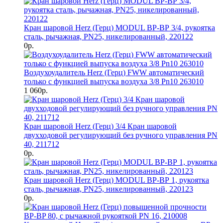
Кран шаровой Herz (Герц) MODUL ВР-ВР 3/4, рукоятка
сталь, рычажная, PN25, никелированный, 220122
0р.
Воздухоудалитель Herz (Герц) FWW автоматический
только с функцией выпуска воздуха 3/8 Pn10 263010
1 060р.
Кран шаровой Herz (Герц) 3/4 Кран шаровой
двухходовой регулирующий без ручного управления PN
40, 211712
0р.
Кран шаровой Herz (Герц) MODUL ВР-ВР 1, рукоятка
сталь, рычажная, PN25, никелированный, 220123
0р.