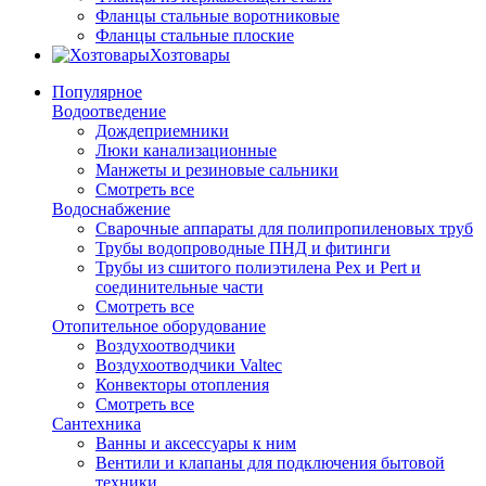
Фланцы стальные воротниковые
Фланцы стальные плоские
Хозтовары
Популярное
Водоотведение
Дождеприемники
Люки канализационные
Манжеты и резиновые сальники
Смотреть все
Водоснабжение
Сварочные аппараты для полипропиленовых труб
Трубы водопроводные ПНД и фитинги
Трубы из сшитого полиэтилена Pex и Pert и
соединительные части
Смотреть все
Отопительное оборудование
Воздухоотводчики
Воздухоотводчики Valtec
Конвекторы отопления
Смотреть все
Сантехника
Ванны и аксессуары к ним
Вентили и клапаны для подключения бытовой
техники