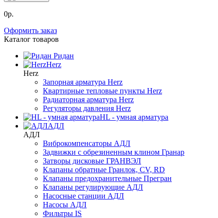
0р.
Оформить заказ
Каталог товаров
Ридан
Herz
Herz
Запорная арматура Herz
Квартирные тепловые пункты Herz
Радиаторная арматура Herz
Регуляторы давления Herz
HL - умная арматура
АДЛ
АДЛ
Виброкомпенсаторы АДЛ
Задвижки с обрезиненным клином Гранар
Затворы дисковые ГРАНВЭЛ
Клапаны обратные Гранлок, CV, RD
Клапаны предохранительные Прегран
Клапаны регулирующие АДЛ
Насосные станции АДЛ
Насосы АДЛ
Фильтры IS