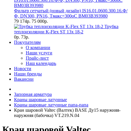
Фильтр сетчатый (новый дизайн) IS16.01.0600.300.16.Ф/
Ф, DN300, РN16, Тмакс=300оС BM03B393980
79 174р.
75 000р.
Трубка
теплоизоляции K-Flex ST 13х 18-2
0р.
73р.
Покупателям
О компании
Наши услуги
Прайс-лист
Наш календарь
Новости
Наши бренды
Вакансии
Запорная арматура
Краны шаровые латунные
Краны шаровые латунные папа-папа
Кран шаровой Valtec (Валтек) BASЕ Ду15 наружняя-
наружняя (бабочка) VT.219.N.04
Кран шаровой Valtec