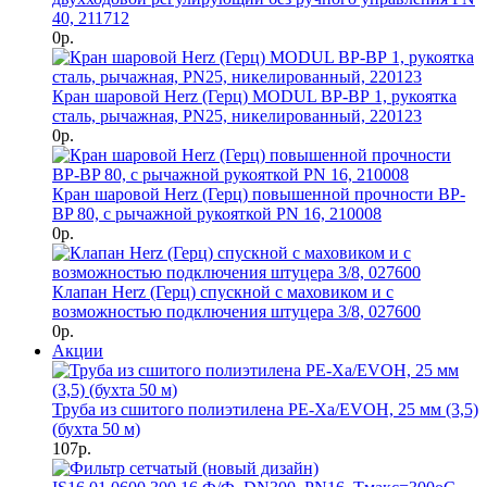
40, 211712
0р.
Кран шаровой Herz (Герц) MODUL ВР-ВР 1, рукоятка
сталь, рычажная, PN25, никелированный, 220123
0р.
Кран шаровой Herz (Герц) повышенной прочности BP-
BP 80, с рычажной рукояткой PN 16, 210008
0р.
Клапан Herz (Герц) спускной с маховиком и с
возможностью подключения штуцера 3/8, 027600
0р.
Акции
Труба из сшитого полиэтилена PE-Xa/EVOH, 25 мм (3,5)
(бухта 50 м)
107р.