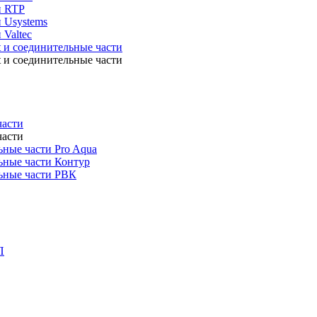
и RTP
 Usystems
 Valtec
t и соединительные части
t и соединительные части
части
части
ные части Pro Aqua
ьные части Контур
ьные части РВК
П