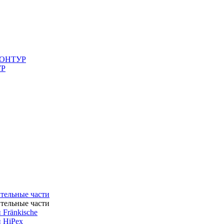
 КОНТУР
УР
ительные части
ительные части
 Fränkische
и HiPex