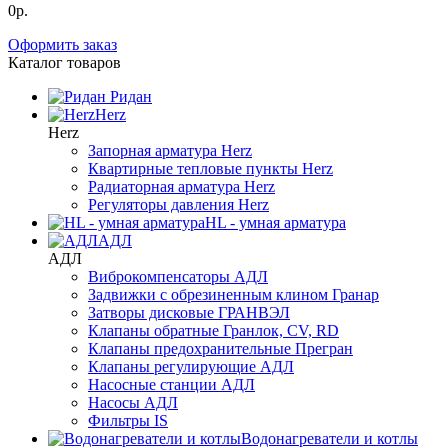
0р.
Оформить заказ
Каталог товаров
Ридан
Herz
Herz
Запорная арматура Herz
Квартирные тепловые пункты Herz
Радиаторная арматура Herz
Регуляторы давления Herz
HL - умная арматура
АДЛ
АДЛ
Виброкомпенсаторы АДЛ
Задвижки с обрезиненным клином Гранар
Затворы дисковые ГРАНВЭЛ
Клапаны обратные Гранлок, CV, RD
Клапаны предохранительные Прегран
Клапаны регулирующие АДЛ
Насосные станции АДЛ
Насосы АДЛ
Фильтры IS
Водонагреватели и котлы