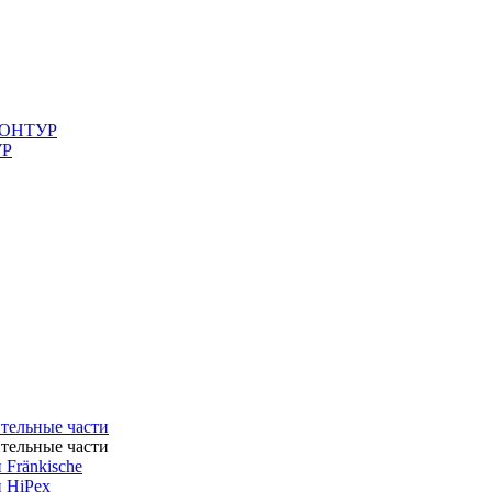
 КОНТУР
УР
ительные части
ительные части
 Fränkische
и HiPex