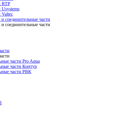
и RTP
 Usystems
 Valtec
t и соединительные части
t и соединительные части
части
части
ные части Pro Aqua
ьные части Контур
ьные части РВК
П